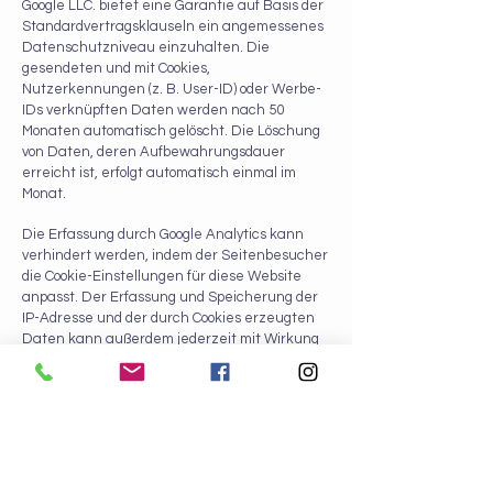
Google LLC. bietet eine Garantie auf Basis der
Standardvertragsklauseln ein angemessenes
Datenschutzniveau einzuhalten. Die
gesendeten und mit Cookies,
Nutzerkennungen (z. B. User-ID) oder Werbe-
IDs verknüpften Daten werden nach 50
Monaten automatisch gelöscht. Die Löschung
von Daten, deren Aufbewahrungsdauer
erreicht ist, erfolgt automatisch einmal im
Monat.
Die Erfassung durch Google Analytics kann
verhindert werden, indem der Seitenbesucher
die Cookie-Einstellungen für diese Website
anpasst. Der Erfassung und Speicherung der
IP-Adresse und der durch Cookies erzeugten
Daten kann außerdem jederzeit mit Wirkung
für die Zukunft widersprochen werden. Das
entsprechende Browser- Plugin kann unter
dem folgenden Link heruntergeladen und
installiert werden:
https://tools.google.com/dlpage/gaoptout
.
Der Seitenbesucher kann die Erfassung durch