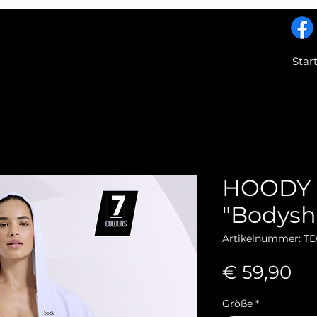
Star
HOODY m
"Bodysh
Artikelnummer: T
Pr
€ 59,90
Größe
*