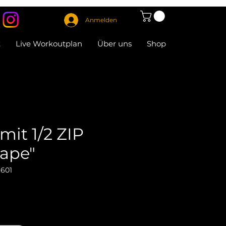
Anmelden
t
Live Workoutplan
Über uns
Shop
it 1/2 ZIP
ape"
D601
eis