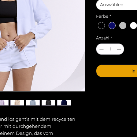
Auswählen
Farbe
*
Anzahl
*
In
nd los geht’s mit dem recycelten
er mit durchgehendem
n einem Design, das vom