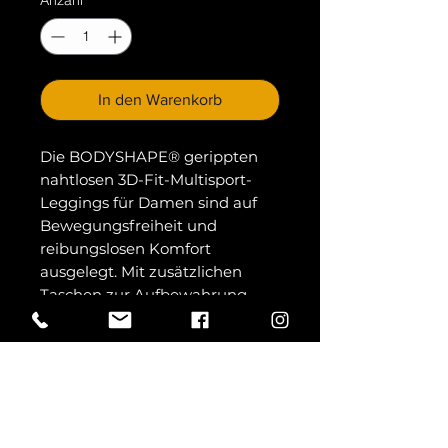
Anzahl
*
In den Warenkorb
Die BODYSHAPE® gerippten
nahtlosen 3D-Fit-Multisport-
Leggings für Damen sind auf
Bewegungsfreiheit und
reibungslosen Komfort
ausgelegt. Mit zusätzlichen
Taschen zur Aufbewahrung
aller wichtigen Dinge.
Nahtlos. Hoher Bund. Gerippte
Bündchen. Dehnbar. Gerippte
Details. Taschen an jedem
Oberschenkel.