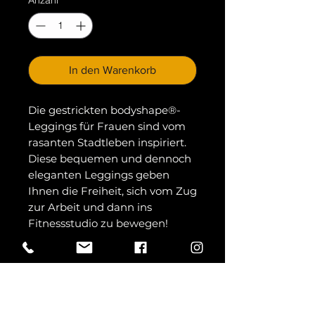
Anzahl
*
In den Warenkorb
Die gestrickten bodyshape®-
Leggings für Frauen sind vom
rasanten Stadtleben inspiriert.
Diese bequemen und dennoch
eleganten Leggings geben
Ihnen die Freiheit, sich vom Zug
zur Arbeit und dann ins
Fitnessstudio zu bewegen!
Gestrickte Leggings mit
minimalen Nähten. Leggings in
voller Länge. Soft-Stretch-Stoff.
Tasche am Bein. Tiefer Bund.