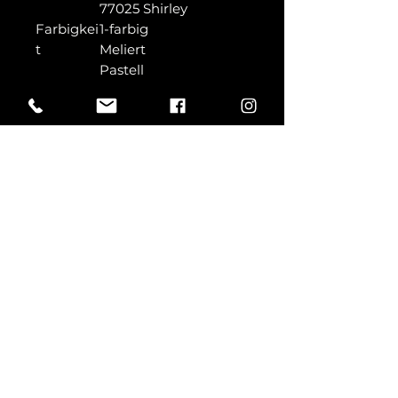
77025 Shirley
Farbigkei
1-farbig
t
Meliert
Pastell
Label
Kein Label im
Nacken/Bund
Ausschni
Rundhals
tt
Ärmel
Kurzarm
Pflegehin
40 °C waschbar
weis
Bügeln erlaubt
Passform
Bauchfrei/Crop
Größenla
XXS, XS, S, M, L, XL
uf