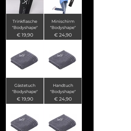
Trinkflasche
Minischirm
"Bodyshape"
"Bodyshape"
Preis
Preis
€ 19,90
€ 24,90
Gästetuch
Handtuch
"Bodyshape"
"Bodyshape"
Preis
Preis
€ 19,90
€ 24,90