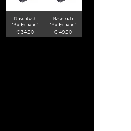
Duschtuch
Badetuch
"Bodyshape"
"Bodyshape"
Preis
Preis
€ 34,90
€ 49,90