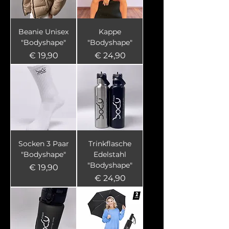
Beanie Unisex
Kappe
"Bodyshape"
"Bodyshape"
Preis
Preis
€ 19,90
€ 24,90
Socken 3 Paar
Trinkflasche
"Bodyshape"
Edelstahl
"Bodyshape"
Preis
€ 19,90
Preis
€ 24,90