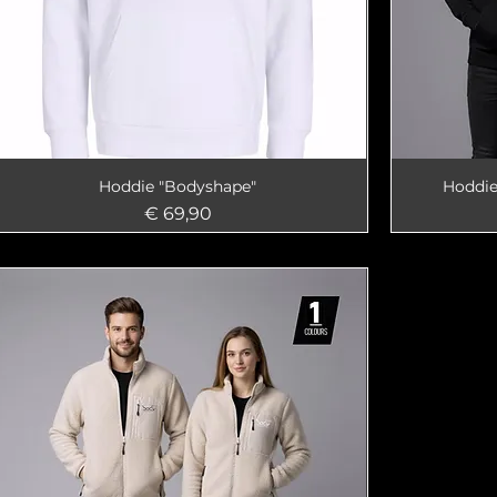
Hoddie "Bodyshape"
Hoddie
Preis
€ 69,90