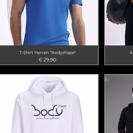
T-Shirt Herren "Bodyshape"
K
Preis
€ 29,90