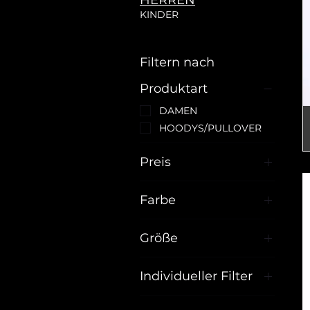
HERREN
KINDER
Filtern nach
Produktart
DAMEN
HOODYS/PULLOVER
Preis
Farbe
29 €
100 €
Größe
3XL
Individueller Filter
L
M
DAMEN