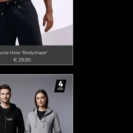
urze Hose "Bodyshape"
Preis
€ 29,90